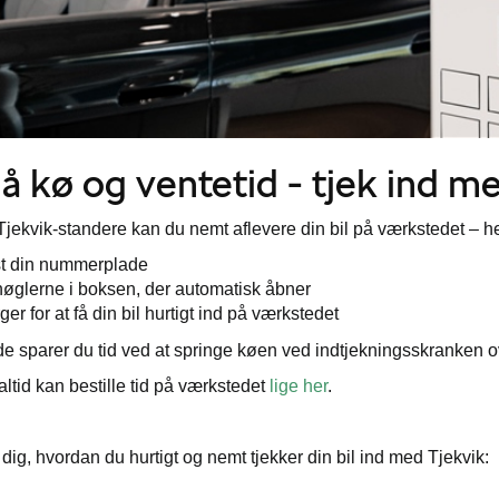
 kø og ventetid - tjek ind m
jekvik-standere kan du nemt aflevere din bil på værkstedet – h
st din nummerplade
øglerne i boksen, der automatisk åbner
ger for at få din bil hurtigt ind på værkstedet
 sparer du tid ved at springe køen ved indtjekningsskranken 
altid kan bestille tid på værkstedet
lige her
.
 dig, hvordan du hurtigt og nemt tjekker din bil ind med Tjekvik: