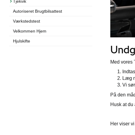
Tjekvik
Autoriseret Brugtbilsattest
Værkstedstest
Velkommen Hjem
Hjulskifte
Undgå
Med vores T
Indta
Læg n
Vi sør
På den måde
Husk at du 
Her viser vi