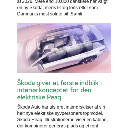
af 2026. Mere end 10.000 danskere har valgt
en ny Škoda, mens Elroq fortsætter som
Danmarks mest solgte bil. Samti
Škoda giver et første indblik i
interiørkonceptet for den
elektriske Peaq
Škoda Auto har afsløret interiørskitser af sin
helt nye elektriske syvpersoners topmodel,
Škoda Peaq. Illustrationerne viser en kabine,
der kombinerer generøs plads og et rent