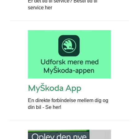
Er det tid til service? Bestil tid til
service her
MyŠkoda App
En direkte forbindelse mellem dig og
din bil - Se her!