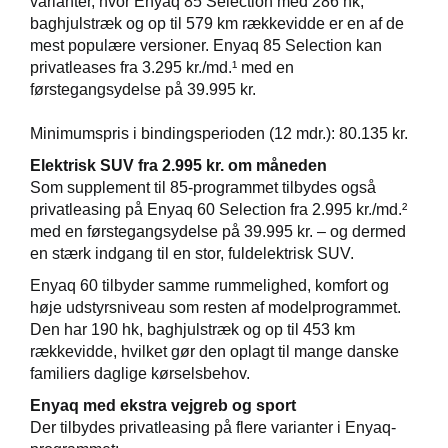
varianter, hvor Enyaq 85 Selection med 286 hk,
baghjulstræk og op til 579 km rækkevidde er en af de
mest populære versioner. Enyaq 85 Selection kan
privatleases fra 3.295 kr./md.¹ med en
førstegangsydelse på 39.995 kr.
Minimumspris i bindingsperioden (12 mdr.): 80.135 kr.
Elektrisk SUV fra 2.995 kr. om måneden
Som supplement til 85-programmet tilbydes også
privatleasing på Enyaq 60 Selection fra 2.995 kr./md.²
med en førstegangsydelse på 39.995 kr. – og dermed
en stærk indgang til en stor, fuldelektrisk SUV.
Enyaq 60 tilbyder samme rummelighed, komfort og
høje udstyrsniveau som resten af modelprogrammet.
Den har 190 hk, baghjulstræk og op til 453 km
rækkevidde, hvilket gør den oplagt til mange danske
familiers daglige kørselsbehov.
Enyaq med ekstra vejgreb og sport
Der tilbydes privatleasing på flere varianter i Enyaq-